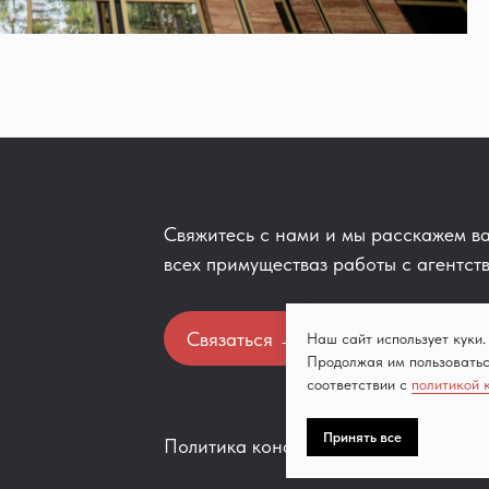
Свяжитесь с нами и мы расскажем в
всех примуществаз работы с агентств
Связаться →
Наш сайт использует куки.
Продолжая им пользоватьс
соответствии с
политикой 
Принять все
Политика конфиденциальности